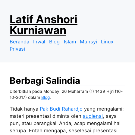
S
Latif Anshori
k
Kurniawan
i
p
Beranda
Ihwal
Blog
Islam
Munsyi
Linux
t
Privasi
o
c
o
n
Berbagi Salindia
t
e
Diterbitkan pada
Monday, 26 Muharram (1) 1439 Hijri (16-
n
10-2017)
dalam
Blog
.
t
Tidak hanya
Pak Budi Rahardjo
yang mengalami:
materi presentasi diminta oleh
audiensi
, saya
pun, atau barangkali Anda, acap mengalami hal
serupa. Entah mengapa, seselesai presentasi