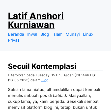
S
Latif Anshori
k
Kurniawan
i
p
Beranda
Ihwal
Blog
Islam
Munsyi
Linux
t
Privasi
o
c
o
n
Secuil Kontemplasi
t
e
Diterbitkan pada
Tuesday, 15 Dhul Qidah (11) 1446 Hijri
n
(13-05-2025)
dalam
Blog
.
t
Sekian lama hiatus, alhamdulillah dapat kembali
menulis sebuah pos di
Latif.id
. Masyaallah,
cukup lama, ya, kami berjeda. Sesekali sempat
memvisit platform blog ini, tetapi bukan untuk