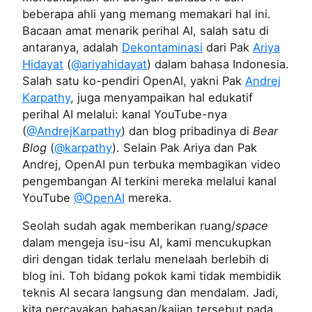
beberapa ahli yang memang memakari hal ini.
Bacaan amat menarik perihal AI, salah satu di
antaranya, adalah
Dekontaminasi
dari Pak
Ariya
Hidayat
(
@ariyahidayat
) dalam bahasa Indonesia.
Salah satu ko-pendiri OpenAI, yakni Pak
Andrej
Karpathy
, juga menyampaikan hal edukatif
perihal AI melalui: kanal YouTube-nya
(
@AndrejKarpathy
) dan blog pribadinya di
Bear
Blog
(
@karpathy
). Selain Pak Ariya dan Pak
Andrej, OpenAI pun terbuka membagikan video
pengembangan AI terkini mereka melalui kanal
YouTube
@OpenAI
mereka.
Seolah sudah agak memberikan ruang/
space
dalam mengeja isu-isu AI, kami mencukupkan
diri dengan tidak terlalu menelaah berlebih di
blog ini. Toh bidang pokok kami tidak membidik
teknis AI secara langsung dan mendalam. Jadi,
kita percayakan bahasan/kajian tersebut pada