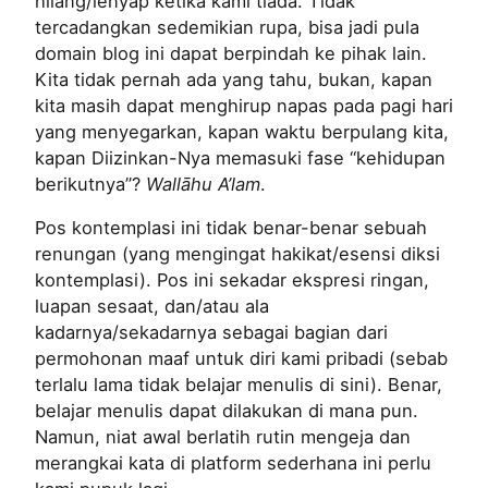
hilang/lenyap ketika kami tiada. Tidak
tercadangkan sedemikian rupa, bisa jadi pula
domain blog ini dapat berpindah ke pihak lain.
Kita tidak pernah ada yang tahu, bukan, kapan
kita masih dapat menghirup napas pada pagi hari
yang menyegarkan, kapan waktu berpulang kita,
kapan Diizinkan-Nya memasuki fase “kehidupan
berikutnya”?
Wallāhu A’lam
.
Pos kontemplasi ini tidak benar-benar sebuah
renungan (yang mengingat hakikat/esensi diksi
kontemplasi). Pos ini sekadar ekspresi ringan,
luapan sesaat, dan/atau ala
kadarnya/sekadarnya sebagai bagian dari
permohonan maaf untuk diri kami pribadi (sebab
terlalu lama tidak belajar menulis di sini). Benar,
belajar menulis dapat dilakukan di mana pun.
Namun, niat awal berlatih rutin mengeja dan
merangkai kata di platform sederhana ini perlu